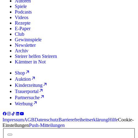
Autoren
Spiele
Podcasts
Videos
Rezepte
E-Paper
Club
Gewinnspiele
Newsletter
Archiv
Steirer helfen Steirern
Kärntner in Not
Shop
Auktion
Kinderzeitung
Trauerportal
Partnersuche
Werbung
Impressum
AGB
Datenschutz
Barrierefreiheitserklärung
Hilfe
Cookie-
Einstellungen
Push-Mitteilungen