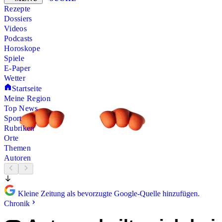
Rezepte
Dossiers
Videos
Podcasts
Horoskope
Spiele
E-Paper
Wetter
Startseite
Meine Region
Top News
Sport
Rubriken
Orte
Themen
Autoren
Kleine Zeitung als bevorzugte Google-Quelle hinzufügen.
Chronik