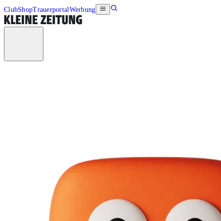
Club
Shop
Trauerportal
Werbung