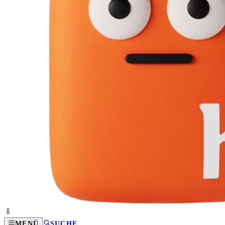
MENÜ
SUCHE