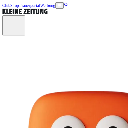
Club
Shop
Trauerportal
Werbung