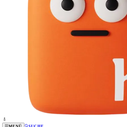
MENÜ
SUCHE