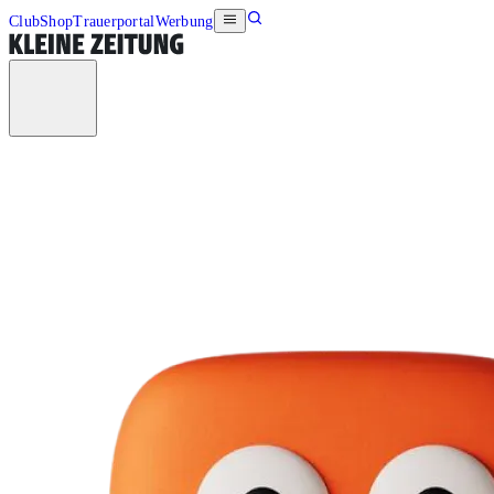
Club
Shop
Trauerportal
Werbung