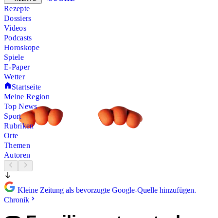
Rezepte
Dossiers
Videos
Podcasts
Horoskope
Spiele
E-Paper
Wetter
Startseite
Meine Region
Top News
Sport
Rubriken
Orte
Themen
Autoren
Kleine Zeitung als bevorzugte Google-Quelle hinzufügen.
Chronik