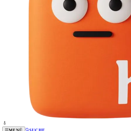
MENÜ
SUCHE