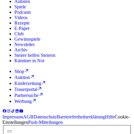
Autoren
Spiele
Podcasts
Videos
Rezepte
E-Paper
Club
Gewinnspiele
Newsletter
Archiv
Steirer helfen Steirern
Kärntner in Not
Shop
Auktion
Kinderzeitung
Trauerportal
Partnersuche
Werbung
Impressum
AGB
Datenschutz
Barrierefreiheitserklärung
Hilfe
Cookie-
Einstellungen
Push-Mitteilungen