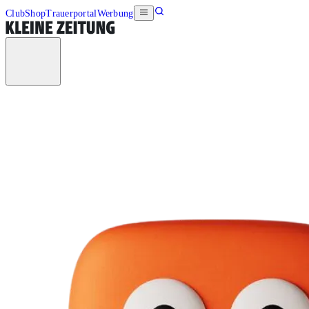
Club
Shop
Trauerportal
Werbung