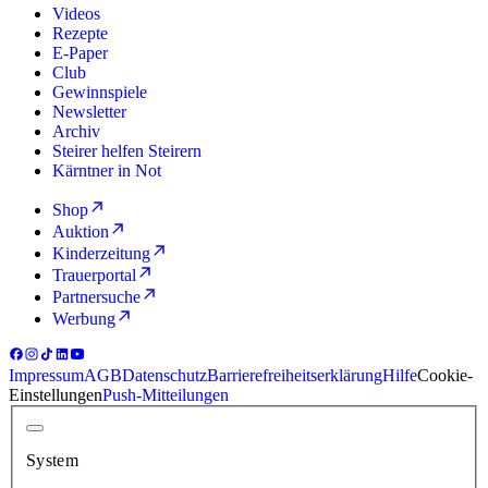
Videos
Rezepte
E-Paper
Club
Gewinnspiele
Newsletter
Archiv
Steirer helfen Steirern
Kärntner in Not
Shop
Auktion
Kinderzeitung
Trauerportal
Partnersuche
Werbung
Impressum
AGB
Datenschutz
Barrierefreiheitserklärung
Hilfe
Cookie-
Einstellungen
Push-Mitteilungen
System