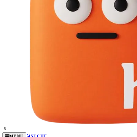
MENÜ
SUCHE