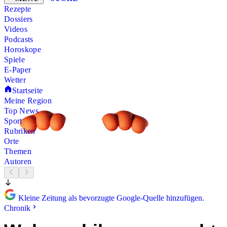
Rezepte
Dossiers
Videos
Podcasts
Horoskope
Spiele
E-Paper
Wetter
Startseite
Meine Region
Top News
Sport
Rubriken
Orte
Themen
Autoren
Kleine Zeitung als bevorzugte Google-Quelle hinzufügen.
Chronik