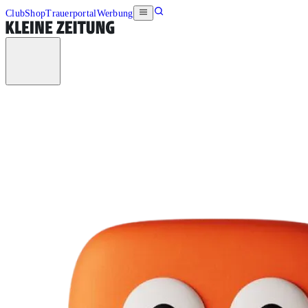
Club
Shop
Trauerportal
Werbung