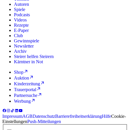
Autoren
Spiele
Podcasts
Videos
Rezepte
E-Paper
Club
Gewinnspiele
Newsletter
Archiv
Steirer helfen Steirern
Kärntner in Not
Shop
Auktion
Kinderzeitung
Trauerportal
Partnersuche
Werbung
Impressum
AGB
Datenschutz
Barrierefreiheitserklärung
Hilfe
Cookie-
Einstellungen
Push-Mitteilungen