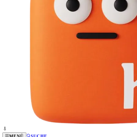
MENÜ
SUCHE