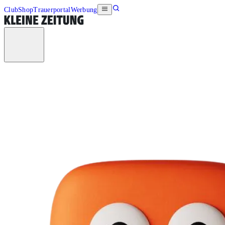
Club
Shop
Trauerportal
Werbung