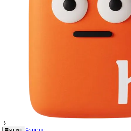
MENÜ
SUCHE