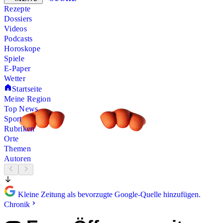
Rezepte
Dossiers
Videos
Podcasts
Horoskope
Spiele
E-Paper
Wetter
Startseite
Meine Region
Top News
Sport
Rubriken
Orte
Themen
Autoren
Kleine Zeitung als bevorzugte Google-Quelle hinzufügen.
Chronik