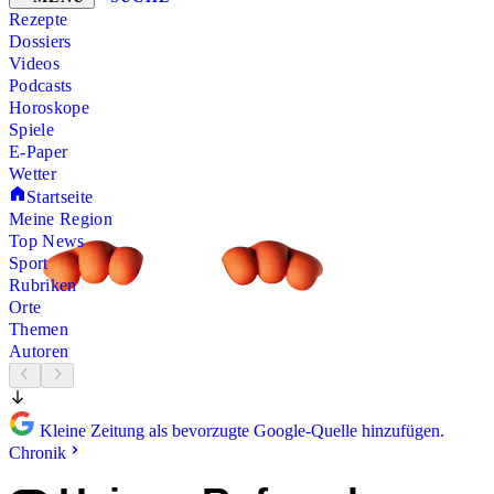
Rezepte
Dossiers
Videos
Podcasts
Horoskope
Spiele
E-Paper
Wetter
Startseite
Meine Region
Top News
Sport
Rubriken
Orte
Themen
Autoren
Kleine Zeitung als bevorzugte Google-Quelle hinzufügen.
Chronik