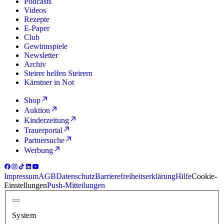
Podcasts
Videos
Rezepte
E-Paper
Club
Gewinnspiele
Newsletter
Archiv
Steirer helfen Steirern
Kärntner in Not
Shop
Auktion
Kinderzeitung
Trauerportal
Partnersuche
Werbung
Impressum
AGB
Datenschutz
Barrierefreiheitserklärung
Hilfe
Cookie-
Einstellungen
Push-Mitteilungen
System