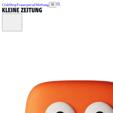
Club
Shop
Trauerportal
Werbung