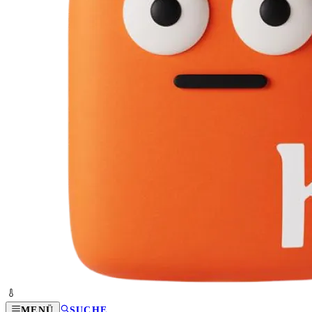
MENÜ
SUCHE