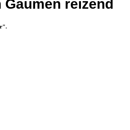
en Gaumen reizend
r".