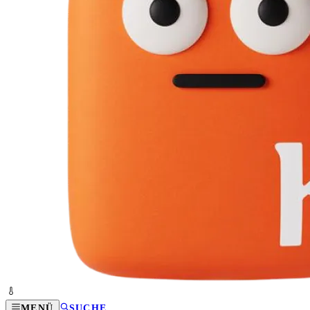
MENÜ
SUCHE