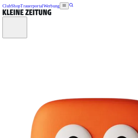
Club
Shop
Trauerportal
Werbung