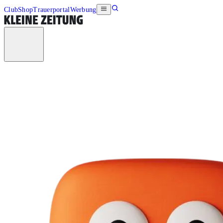
Club
Shop
Trauerportal
Werbung