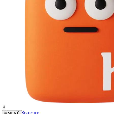
MENÜ
SUCHE