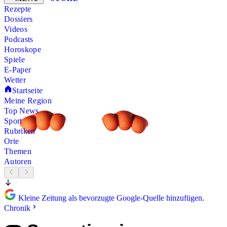
Rezepte
Dossiers
Videos
Podcasts
Horoskope
Spiele
E-Paper
Wetter
Startseite
Meine Region
Top News
Sport
Rubriken
Orte
Themen
Autoren
Kleine Zeitung als bevorzugte Google-Quelle hinzufügen.
Chronik