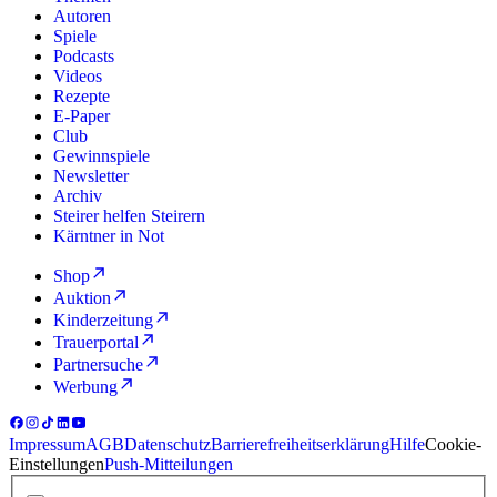
Autoren
Spiele
Podcasts
Videos
Rezepte
E-Paper
Club
Gewinnspiele
Newsletter
Archiv
Steirer helfen Steirern
Kärntner in Not
Shop
Auktion
Kinderzeitung
Trauerportal
Partnersuche
Werbung
Impressum
AGB
Datenschutz
Barrierefreiheitserklärung
Hilfe
Cookie-
Einstellungen
Push-Mitteilungen