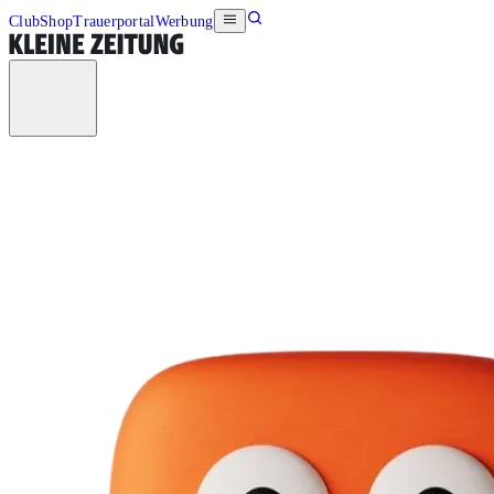
Club
Shop
Trauerportal
Werbung