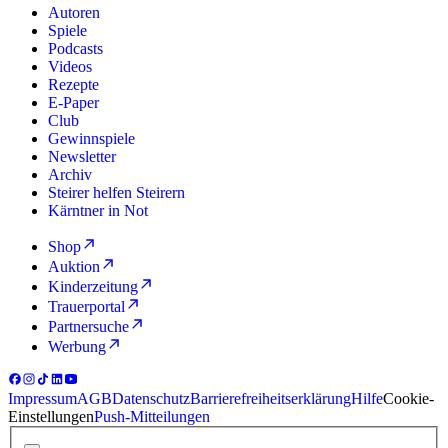
Autoren
Spiele
Podcasts
Videos
Rezepte
E-Paper
Club
Gewinnspiele
Newsletter
Archiv
Steirer helfen Steirern
Kärntner in Not
Shop
Auktion
Kinderzeitung
Trauerportal
Partnersuche
Werbung
Impressum
AGB
Datenschutz
Barrierefreiheitserklärung
Hilfe
Cookie-
Einstellungen
Push-Mitteilungen