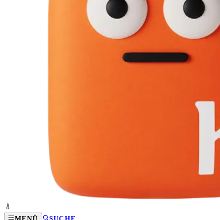
MENÜ
SUCHE