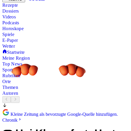
Rezepte
Dossiers
Videos
Podcasts
Horoskope
Spiele
E-Paper
Wetter
Startseite
Meine Region
Top News
Sport
Rubriken
Orte
Themen
Autoren
Kleine Zeitung als bevorzugte Google-Quelle hinzufügen.
Chronik