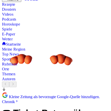
Rezepte
Dossiers
Videos
Podcasts
Horoskope
Spiele
E-Paper
Wetter
Startseite
Meine Region
Top News
Sport
Rubriken
Orte
Themen
Autoren
Kleine Zeitung als bevorzugte Google-Quelle hinzufügen.
Chronik