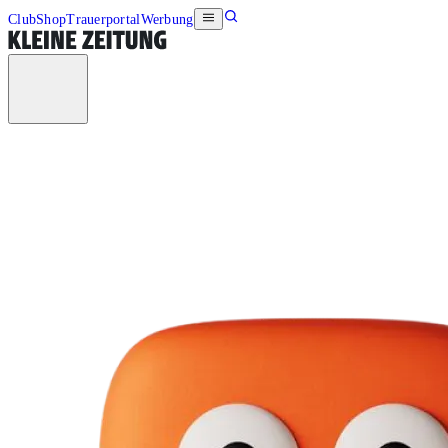
Club
Shop
Trauerportal
Werbung