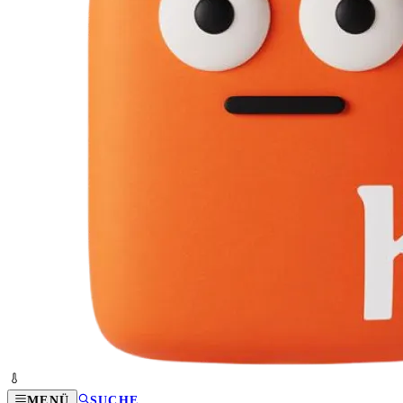
MENÜ
SUCHE