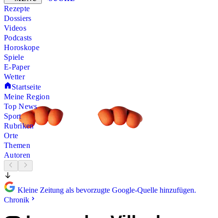
Rezepte
Dossiers
Videos
Podcasts
Horoskope
Spiele
E-Paper
Wetter
Startseite
Meine Region
Top News
Sport
Rubriken
Orte
Themen
Autoren
Kleine Zeitung als bevorzugte Google-Quelle hinzufügen.
Chronik