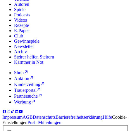
Autoren
Spiele
Podcasts
Videos
Rezepte
E-Paper
Club
Gewinnspiele
Newsletter
Archiv
Steirer helfen Steirern
Kärntner in Not
Shop
Auktion
Kinderzeitung
Trauerportal
Partnersuche
Werbung
Impressum
AGB
Datenschutz
Barrierefreiheitserklärung
Hilfe
Cookie-
Einstellungen
Push-Mitteilungen