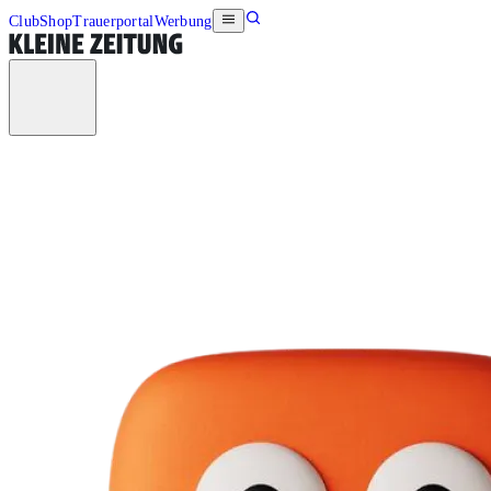
Club
Shop
Trauerportal
Werbung