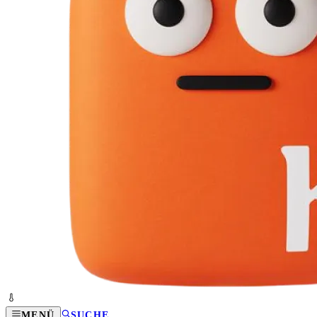
MENÜ
SUCHE