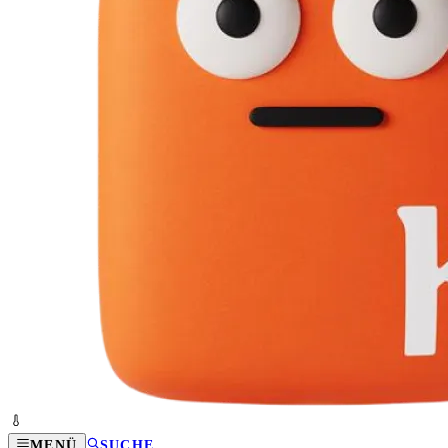
MENÜ
SUCHE