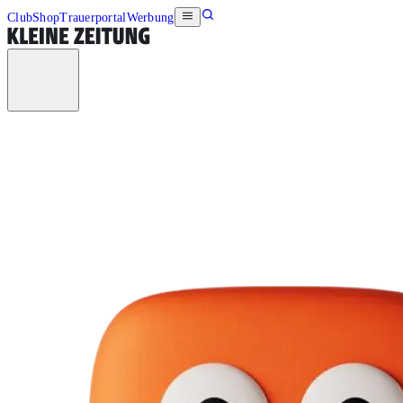
Club
Shop
Trauerportal
Werbung