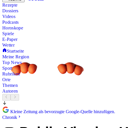
Rezepte
Dossiers
Videos
Podcasts
Horoskope
Spiele
E-Paper
Wetter
Startseite
Meine Region
Top News
Sport
Rubriken
Orte
Themen
Autoren
Kleine Zeitung als bevorzugte Google-Quelle hinzufügen.
Chronik