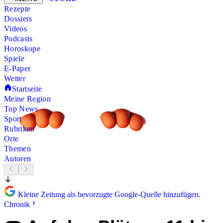
Rezepte
Dossiers
Videos
Podcasts
Horoskope
Spiele
E-Paper
Wetter
Startseite
Meine Region
Top News
Sport
Rubriken
Orte
Themen
Autoren
Kleine Zeitung als bevorzugte Google-Quelle hinzufügen.
Chronik