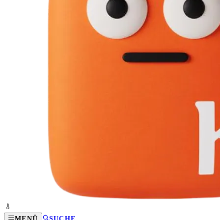
MENÜ
SUCHE