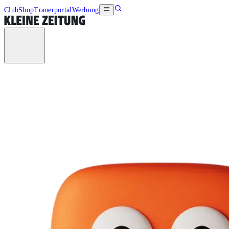
Club
Shop
Trauerportal
Werbung