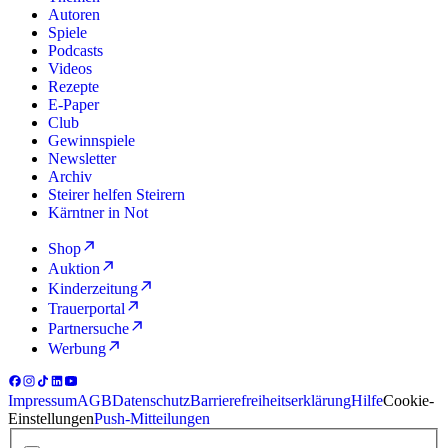
Autoren
Spiele
Podcasts
Videos
Rezepte
E-Paper
Club
Gewinnspiele
Newsletter
Archiv
Steirer helfen Steirern
Kärntner in Not
Shop
Auktion
Kinderzeitung
Trauerportal
Partnersuche
Werbung
Impressum
AGB
Datenschutz
Barrierefreiheitserklärung
Hilfe
Cookie-
Einstellungen
Push-Mitteilungen