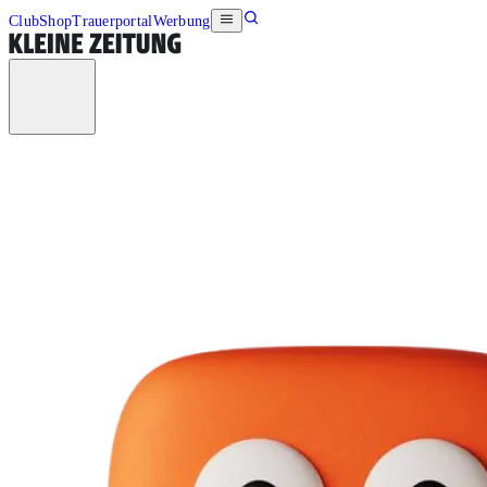
Club
Shop
Trauerportal
Werbung