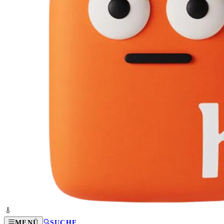
MENÜ
SUCHE