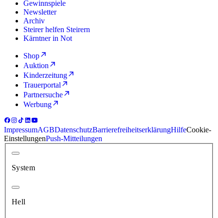
Gewinnspiele
Newsletter
Archiv
Steirer helfen Steirern
Kärntner in Not
Shop
Auktion
Kinderzeitung
Trauerportal
Partnersuche
Werbung
Impressum
AGB
Datenschutz
Barrierefreiheitserklärung
Hilfe
Cookie-
Einstellungen
Push-Mitteilungen
System
Hell