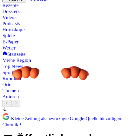
Rezepte
Dossiers
Videos
Podcasts
Horoskope
Spiele
E-Paper
Wetter
Startseite
Meine Region
Top News
Sport
Rubriken
Orte
Themen
Autoren
Kleine Zeitung als bevorzugte Google-Quelle hinzufügen.
Chronik