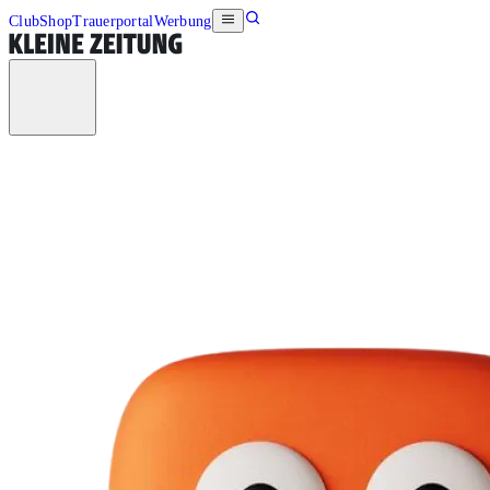
Club
Shop
Trauerportal
Werbung