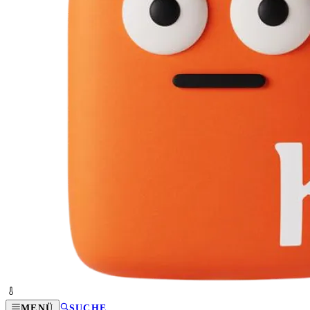
MENÜ
SUCHE