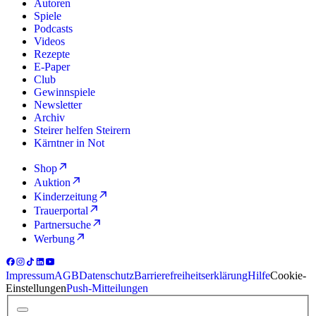
Autoren
Spiele
Podcasts
Videos
Rezepte
E-Paper
Club
Gewinnspiele
Newsletter
Archiv
Steirer helfen Steirern
Kärntner in Not
Shop
Auktion
Kinderzeitung
Trauerportal
Partnersuche
Werbung
Impressum
AGB
Datenschutz
Barrierefreiheitserklärung
Hilfe
Cookie-
Einstellungen
Push-Mitteilungen