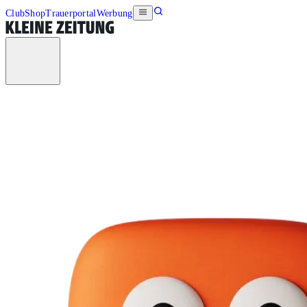
Club
Shop
Trauerportal
Werbung