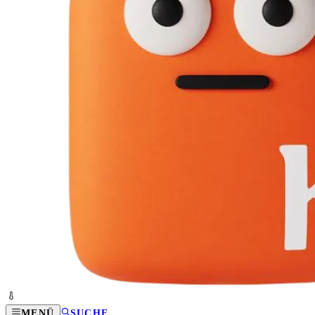
MENÜ
SUCHE