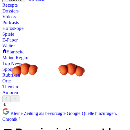
Rezepte
Dossiers
Videos
Podcasts
Horoskope
Spiele
E-Paper
Wetter
Startseite
Meine Region
Top News
Sport
Rubriken
Orte
Themen
Autoren
Kleine Zeitung als bevorzugte Google-Quelle hinzufügen.
Chronik