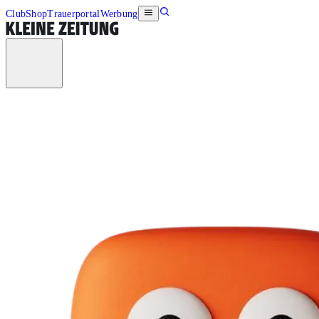
Club
Shop
Trauerportal
Werbung