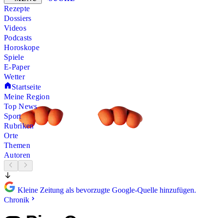
Rezepte
Dossiers
Videos
Podcasts
Horoskope
Spiele
E-Paper
Wetter
Startseite
Meine Region
Top News
Sport
Rubriken
Orte
Themen
Autoren
Kleine Zeitung als bevorzugte Google-Quelle hinzufügen.
Chronik