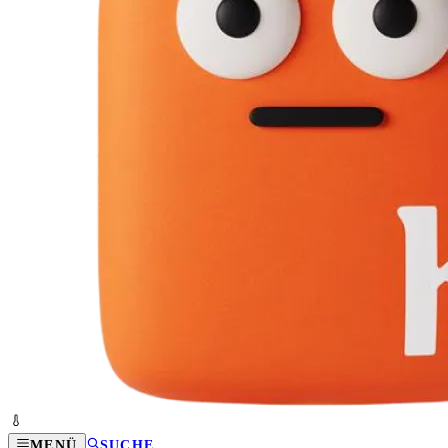
MENÜ
SUCHE