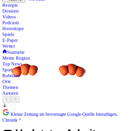
Rezepte
Dossiers
Videos
Podcasts
Horoskope
Spiele
E-Paper
Wetter
Startseite
Meine Region
Top News
Sport
Rubriken
Orte
Themen
Autoren
Kleine Zeitung als bevorzugte Google-Quelle hinzufügen.
Chronik