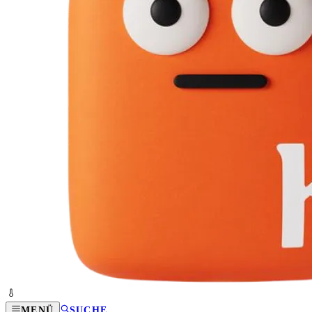
MENÜ
SUCHE