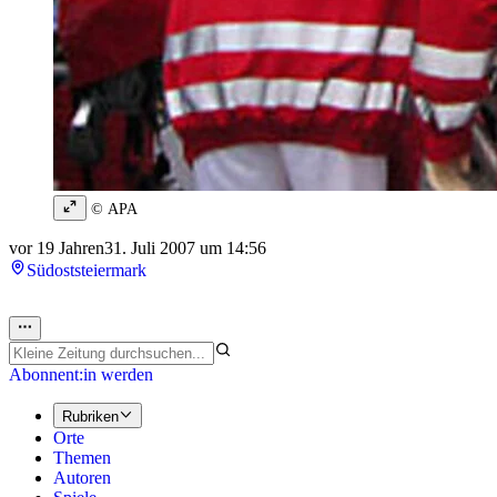
© APA
vor 19 Jahren
31. Juli 2007 um 14:56
Südoststeiermark
Abonnent:in werden
Rubriken
Orte
Themen
Autoren