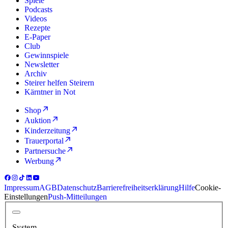
Spiele
Podcasts
Videos
Rezepte
E-Paper
Club
Gewinnspiele
Newsletter
Archiv
Steirer helfen Steirern
Kärntner in Not
Shop
Auktion
Kinderzeitung
Trauerportal
Partnersuche
Werbung
Impressum
AGB
Datenschutz
Barrierefreiheitserklärung
Hilfe
Cookie-
Einstellungen
Push-Mitteilungen
System