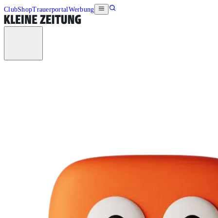
Club
Shop
Trauerportal
Werbung