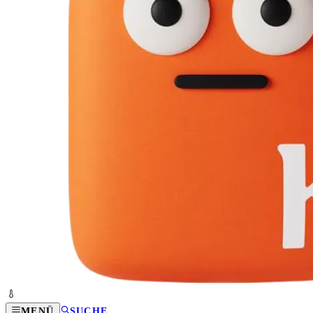
MENÜ
SUCHE