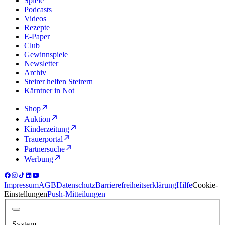
Spiele
Podcasts
Videos
Rezepte
E-Paper
Club
Gewinnspiele
Newsletter
Archiv
Steirer helfen Steirern
Kärntner in Not
Shop
Auktion
Kinderzeitung
Trauerportal
Partnersuche
Werbung
Impressum
AGB
Datenschutz
Barrierefreiheitserklärung
Hilfe
Cookie-
Einstellungen
Push-Mitteilungen
System