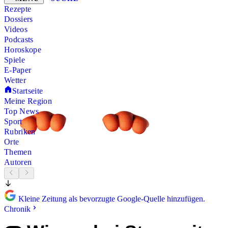
Rezepte
Dossiers
Videos
Podcasts
Horoskope
Spiele
E-Paper
Wetter
Startseite
Meine Region
Top News
Sport
Rubriken
Orte
Themen
Autoren
Kleine Zeitung als bevorzugte Google-Quelle hinzufügen.
Chronik