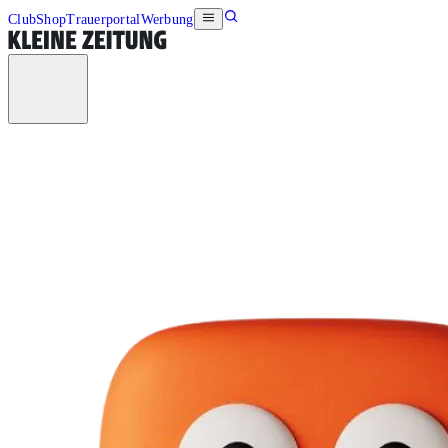
Club
Shop
Trauerportal
Werbung