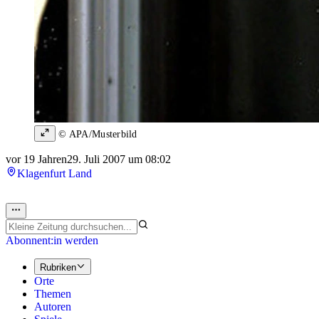
© APA/Musterbild
vor 19 Jahren
29. Juli 2007 um 08:02
Klagenfurt Land
Abonnent:in werden
Rubriken
Orte
Themen
Autoren