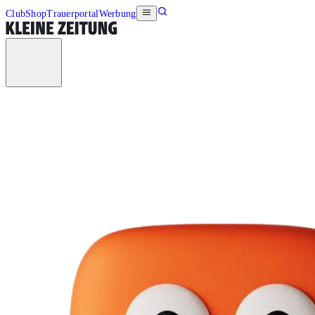
Club
Shop
Trauerportal
Werbung