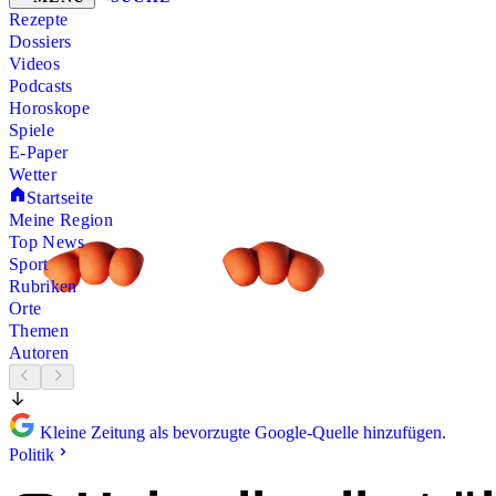
Rezepte
Dossiers
Videos
Podcasts
Horoskope
Spiele
E-Paper
Wetter
Startseite
Meine Region
Top News
Sport
Rubriken
Orte
Themen
Autoren
Kleine Zeitung als bevorzugte Google-Quelle hinzufügen.
Politik