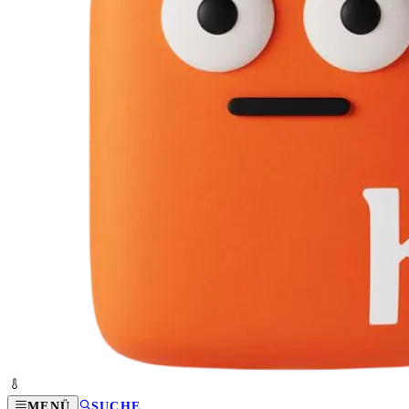
MENÜ
SUCHE