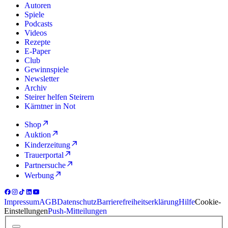
Autoren
Spiele
Podcasts
Videos
Rezepte
E-Paper
Club
Gewinnspiele
Newsletter
Archiv
Steirer helfen Steirern
Kärntner in Not
Shop
Auktion
Kinderzeitung
Trauerportal
Partnersuche
Werbung
Impressum
AGB
Datenschutz
Barrierefreiheitserklärung
Hilfe
Cookie-
Einstellungen
Push-Mitteilungen