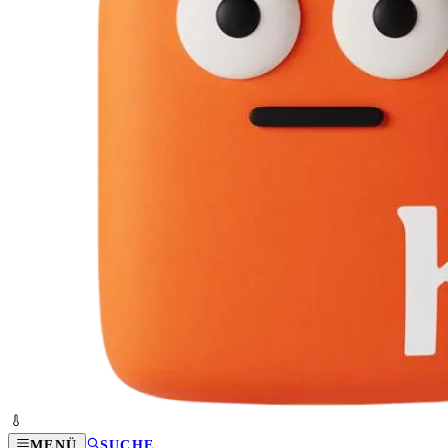
MENÜ
SUCHE