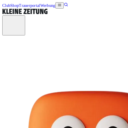
Club
Shop
Trauerportal
Werbung