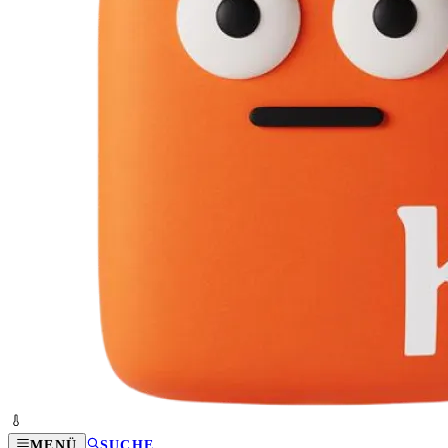
MENÜ
SUCHE