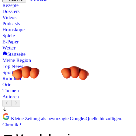
Rezepte
Dossiers
Videos
Podcasts
Horoskope
Spiele
E-Paper
Wetter
Startseite
Meine Region
Top News
Sport
Rubriken
Orte
Themen
Autoren
Kleine Zeitung als bevorzugte Google-Quelle hinzufügen.
Chronik