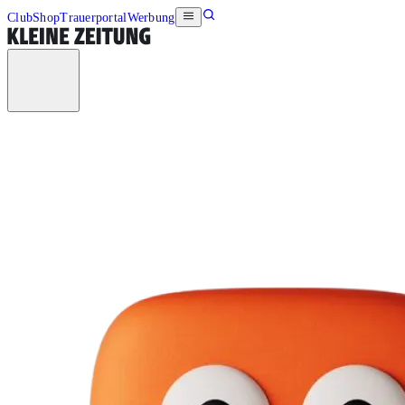
Club
Shop
Trauerportal
Werbung