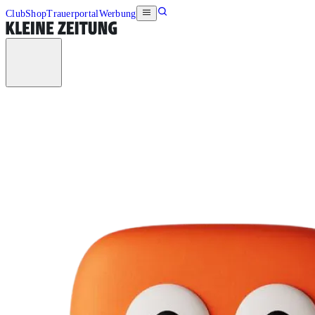
Club
Shop
Trauerportal
Werbung