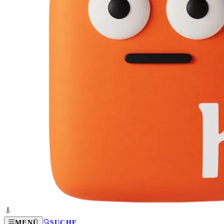
MENÜ
SUCHE