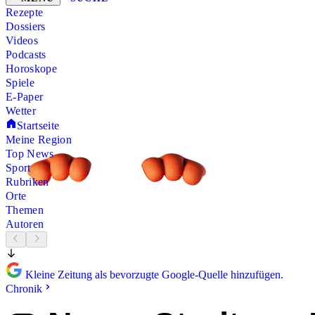
Rezepte
Dossiers
Videos
Podcasts
Horoskope
Spiele
E-Paper
Wetter
Startseite
Meine Region
Top News
Sport
Rubriken
Orte
Themen
Autoren
Kleine Zeitung als bevorzugte Google-Quelle hinzufügen.
Chronik