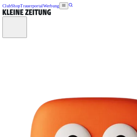
Club
Shop
Trauerportal
Werbung