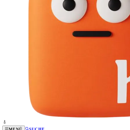
MENÜ
SUCHE