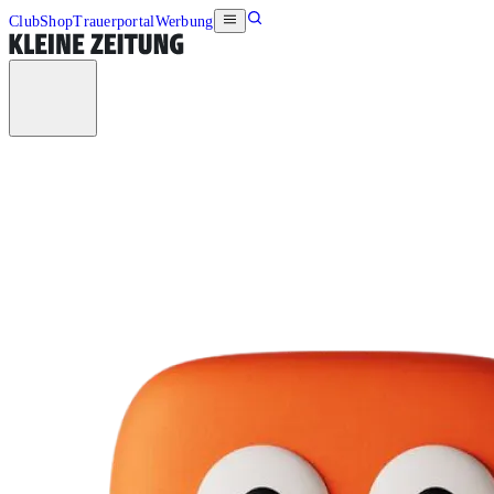
Club
Shop
Trauerportal
Werbung