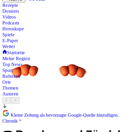
Rezepte
Dossiers
Videos
Podcasts
Horoskope
Spiele
E-Paper
Wetter
Startseite
Meine Region
Top News
Sport
Rubriken
Orte
Themen
Autoren
Kleine Zeitung als bevorzugte Google-Quelle hinzufügen.
Chronik