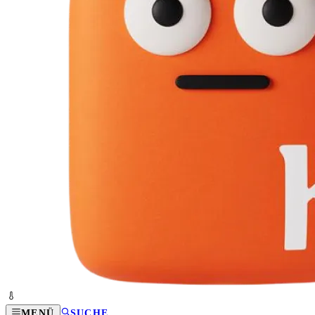
MENÜ
SUCHE