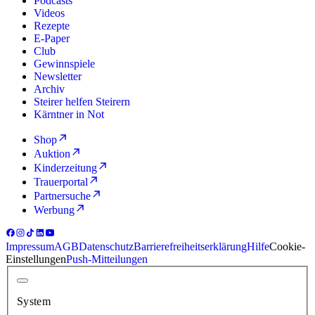
Podcasts
Videos
Rezepte
E-Paper
Club
Gewinnspiele
Newsletter
Archiv
Steirer helfen Steirern
Kärntner in Not
Shop
Auktion
Kinderzeitung
Trauerportal
Partnersuche
Werbung
Impressum
AGB
Datenschutz
Barrierefreiheitserklärung
Hilfe
Cookie-
Einstellungen
Push-Mitteilungen
System