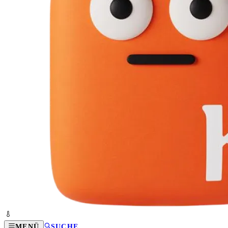
MENÜ
SUCHE