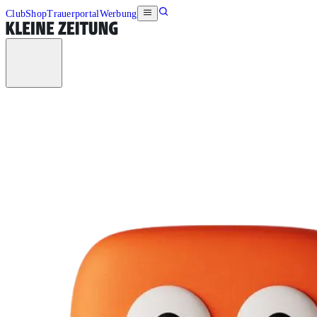
Club
Shop
Trauerportal
Werbung