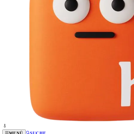
MENÜ
SUCHE