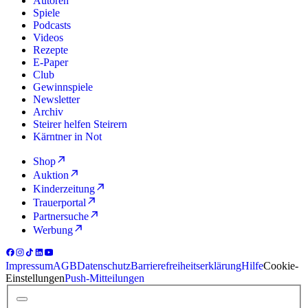
Autoren
Spiele
Podcasts
Videos
Rezepte
E-Paper
Club
Gewinnspiele
Newsletter
Archiv
Steirer helfen Steirern
Kärntner in Not
Shop
Auktion
Kinderzeitung
Trauerportal
Partnersuche
Werbung
Impressum
AGB
Datenschutz
Barrierefreiheitserklärung
Hilfe
Cookie-
Einstellungen
Push-Mitteilungen