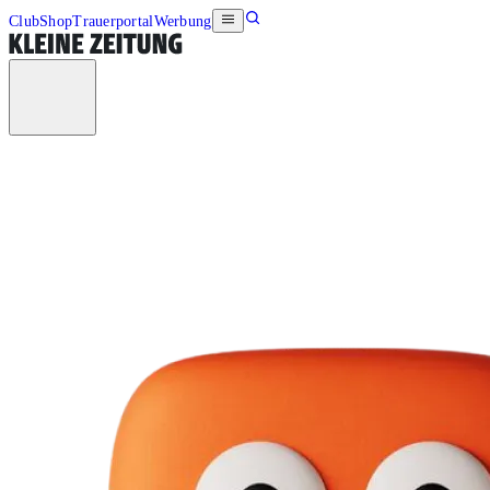
Club
Shop
Trauerportal
Werbung