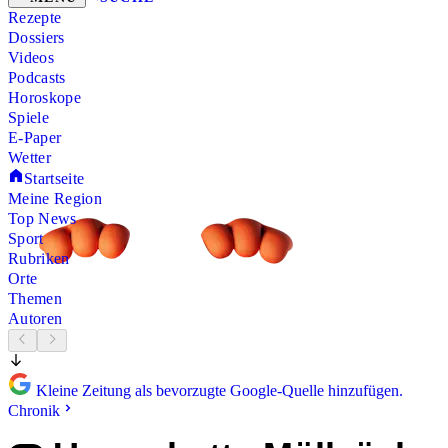
Rezepte
Dossiers
Videos
Podcasts
Horoskope
Spiele
E-Paper
Wetter
Startseite
Meine Region
Top News
Sport
Rubriken
Orte
Themen
Autoren
Kleine Zeitung als bevorzugte Google-Quelle hinzufügen.
Chronik