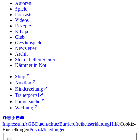
Autoren
Spiele
Podcasts
Videos
Rezepte
E-Paper
Club
Gewinnspiele
Newsletter
Archiv
Steirer helfen Steirern
Kärntner in Not
Shop
Auktion
Kinderzeitung
Trauerportal
Partnersuche
Werbung
Impressum
AGB
Datenschutz
Barrierefreiheitserklärung
Hilfe
Cookie-
Einstellungen
Push-Mitteilungen