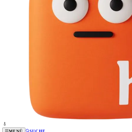
MENÜ
SUCHE