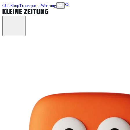
Club
Shop
Trauerportal
Werbung