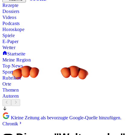
Rezepte
Dossiers
Videos
Podcasts
Horoskope
Spiele
E-Paper
Wetter
Startseite
Meine Region
Top News
Sport
Rubriken
Orte
Themen
Autoren
Kleine Zeitung als bevorzugte Google-Quelle hinzufügen.
Chronik