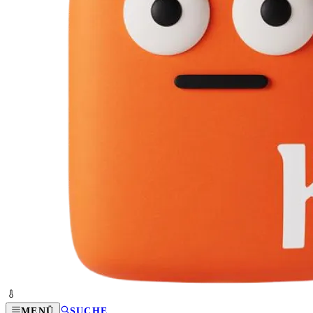
MENÜ
SUCHE