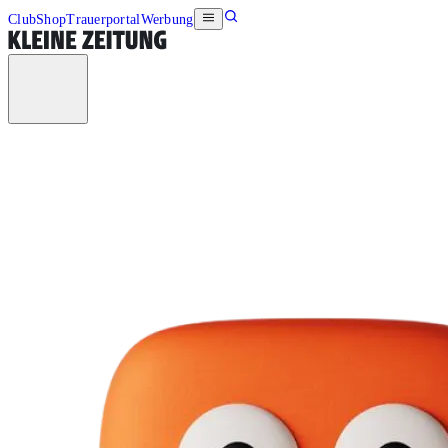
Club
Shop
Trauerportal
Werbung