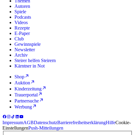
Themen
Autoren
Spiele
Podcasts
Videos
Rezepte
E-Paper
Club
Gewinnspiele
Newsletter
Archiv
Steirer helfen Steirern
Kärntner in Not
Shop
Auktion
Kinderzeitung
Trauerportal
Partnersuche
Werbung
Impressum
AGB
Datenschutz
Barrierefreiheitserklärung
Hilfe
Cookie-
Einstellungen
Push-Mitteilungen