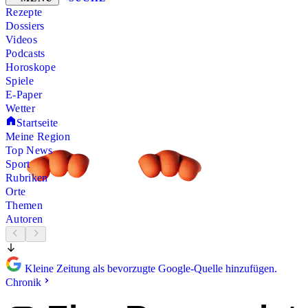
Rezepte
Dossiers
Videos
Podcasts
Horoskope
Spiele
E-Paper
Wetter
Startseite
Meine Region
Top News
Sport
Rubriken
Orte
Themen
Autoren
Kleine Zeitung als bevorzugte Google-Quelle hinzufügen.
Chronik