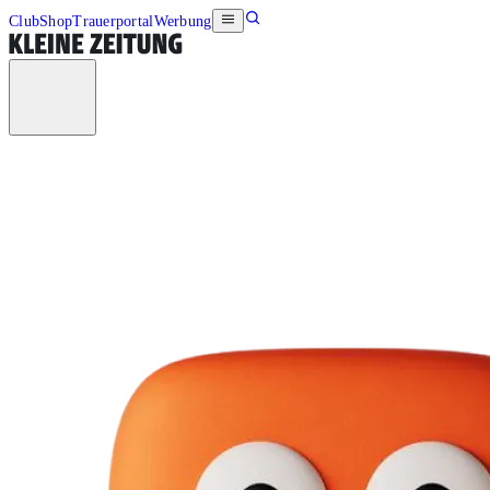
Club
Shop
Trauerportal
Werbung