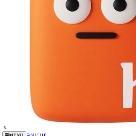
MENÜ
SUCHE