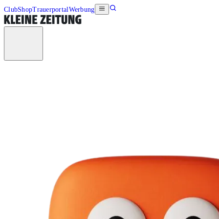
Club
Shop
Trauerportal
Werbung