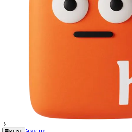
MENÜ
SUCHE