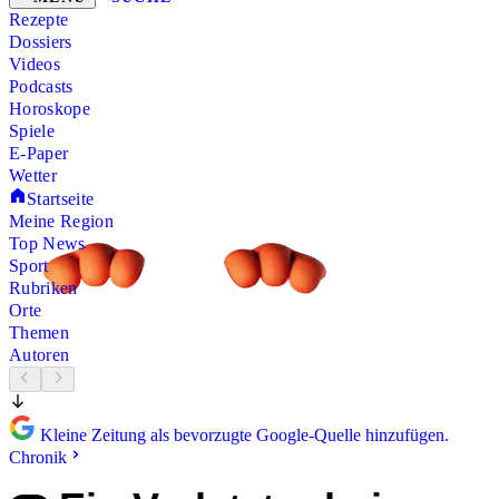
Rezepte
Dossiers
Videos
Podcasts
Horoskope
Spiele
E-Paper
Wetter
Startseite
Meine Region
Top News
Sport
Rubriken
Orte
Themen
Autoren
Kleine Zeitung als bevorzugte Google-Quelle hinzufügen.
Chronik