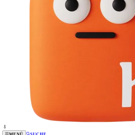
MENÜ
SUCHE