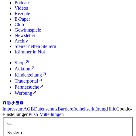
Podcasts
Videos
Rezepte
E-Paper
Club
Gewinnspiele
Newsletter
Archiv
Steirer helfen Steirern
Kärntner in Not
Shop
Auktion
Kinderzeitung
Trauerportal
Partnersuche
Werbung
Impressum
AGB
Datenschutz
Barrierefreiheitserklärung
Hilfe
Cookie-
Einstellungen
Push-Mitteilungen
System