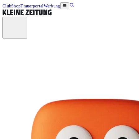
Club
Shop
Trauerportal
Werbung