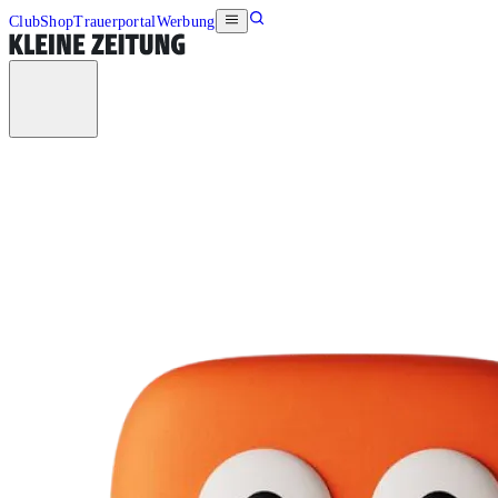
Club
Shop
Trauerportal
Werbung