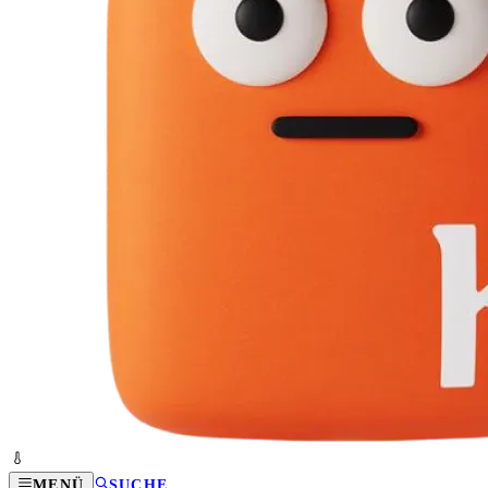
MENÜ
SUCHE