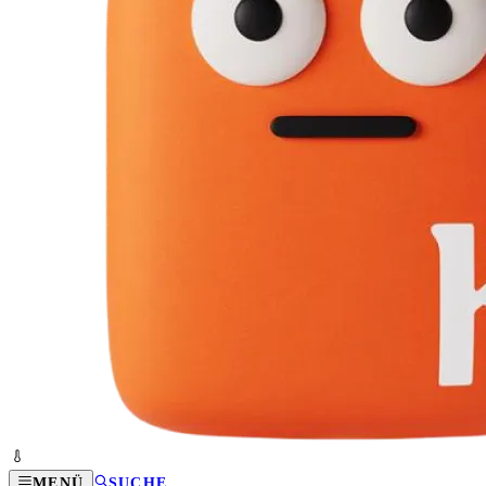
MENÜ
SUCHE