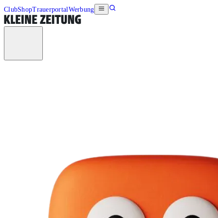
Club
Shop
Trauerportal
Werbung