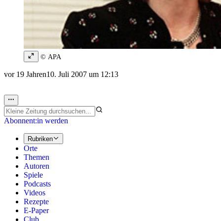
© APA
vor 19 Jahren
10. Juli 2007 um 12:13
Abonnent:in werden
Rubriken
Orte
Themen
Autoren
Spiele
Podcasts
Videos
Rezepte
E-Paper
Club