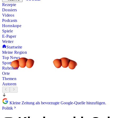
Rezepte
Dossiers
Videos
Podcasts
Horoskope
Spiele
E-Paper
Wetter
Startseite
Meine Region
Top News
Sport
Rubriken
Orte
Themen
Autoren
Kleine Zeitung als bevorzugte Google-Quelle hinzufügen.
Politik