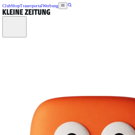
Club
Shop
Trauerportal
Werbung