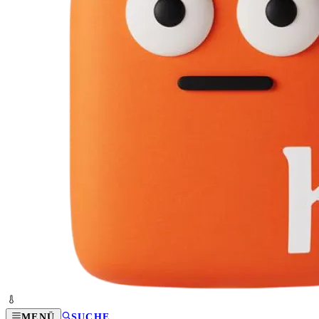
MENÜ
SUCHE