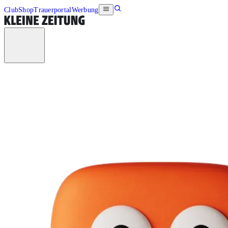
Club
Shop
Trauerportal
Werbung