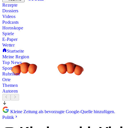
Rezepte
Dossiers
Videos
Podcasts
Horoskope
Spiele
E-Paper
Wetter
Startseite
Meine Region
Top News
Sport
Rubriken
Orte
Themen
Autoren
Kleine Zeitung als bevorzugte Google-Quelle hinzufügen.
Politik