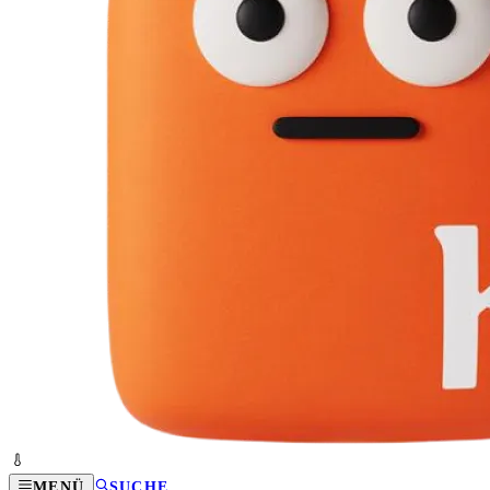
MENÜ
SUCHE