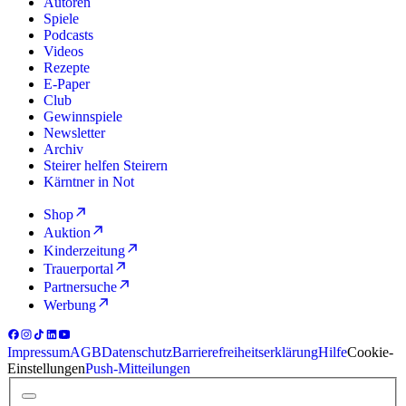
Autoren
Spiele
Podcasts
Videos
Rezepte
E-Paper
Club
Gewinnspiele
Newsletter
Archiv
Steirer helfen Steirern
Kärntner in Not
Shop
Auktion
Kinderzeitung
Trauerportal
Partnersuche
Werbung
Impressum
AGB
Datenschutz
Barrierefreiheitserklärung
Hilfe
Cookie-
Einstellungen
Push-Mitteilungen