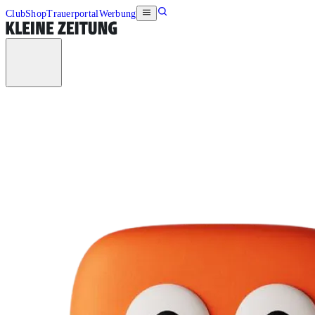
Club
Shop
Trauerportal
Werbung