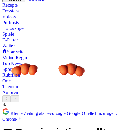
Rezepte
Dossiers
Videos
Podcasts
Horoskope
Spiele
E-Paper
Wetter
Startseite
Meine Region
Top News
Sport
Rubriken
Orte
Themen
Autoren
Kleine Zeitung als bevorzugte Google-Quelle hinzufügen.
Chronik