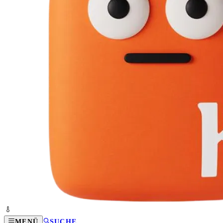
MENÜ
SUCHE