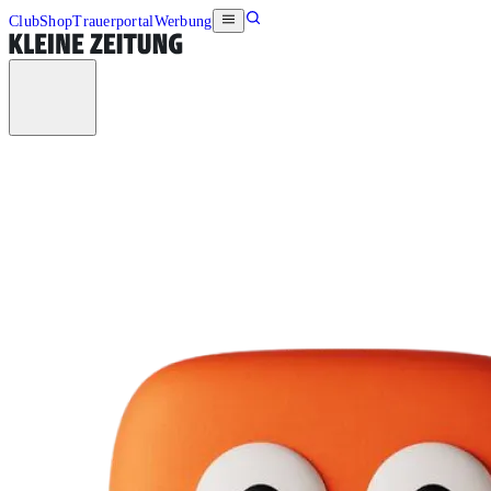
Club
Shop
Trauerportal
Werbung