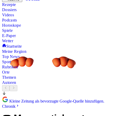
Rezepte
Dossiers
Videos
Podcasts
Horoskope
Spiele
E-Paper
Wetter
Startseite
Meine Region
Top News
Sport
Rubriken
Orte
Themen
Autoren
Kleine Zeitung als bevorzugte Google-Quelle hinzufügen.
Chronik