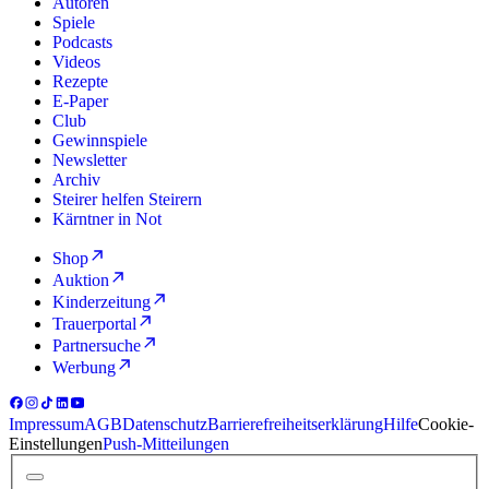
Autoren
Spiele
Podcasts
Videos
Rezepte
E-Paper
Club
Gewinnspiele
Newsletter
Archiv
Steirer helfen Steirern
Kärntner in Not
Shop
Auktion
Kinderzeitung
Trauerportal
Partnersuche
Werbung
Impressum
AGB
Datenschutz
Barrierefreiheitserklärung
Hilfe
Cookie-
Einstellungen
Push-Mitteilungen