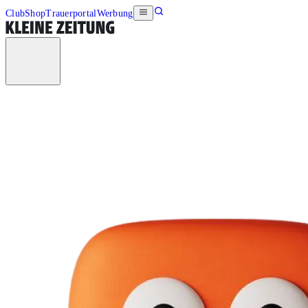
Club
Shop
Trauerportal
Werbung