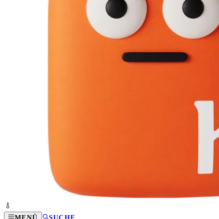
MENÜ
SUCHE