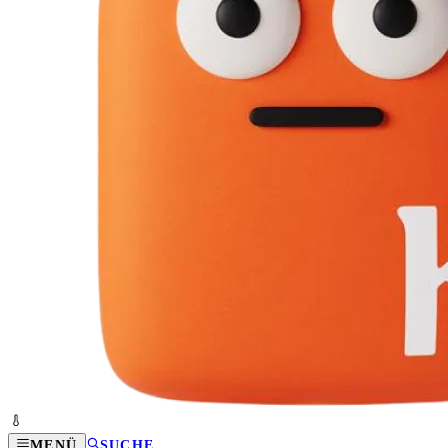
MENÜ
SUCHE