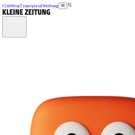
Club
Shop
Trauerportal
Werbung