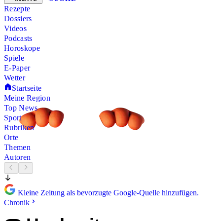
Rezepte
Dossiers
Videos
Podcasts
Horoskope
Spiele
E-Paper
Wetter
Startseite
Meine Region
Top News
Sport
Rubriken
Orte
Themen
Autoren
Kleine Zeitung als bevorzugte Google-Quelle hinzufügen.
Chronik