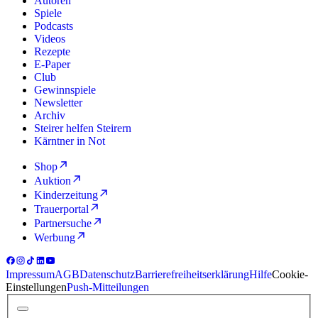
Autoren
Spiele
Podcasts
Videos
Rezepte
E-Paper
Club
Gewinnspiele
Newsletter
Archiv
Steirer helfen Steirern
Kärntner in Not
Shop
Auktion
Kinderzeitung
Trauerportal
Partnersuche
Werbung
Impressum
AGB
Datenschutz
Barrierefreiheitserklärung
Hilfe
Cookie-
Einstellungen
Push-Mitteilungen