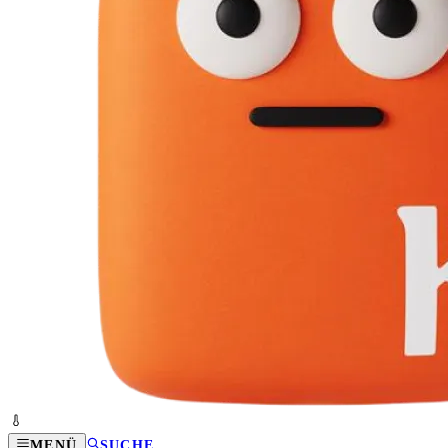
MENÜ
SUCHE