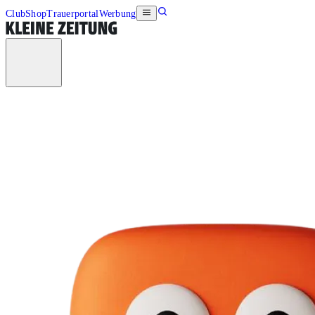
Club
Shop
Trauerportal
Werbung