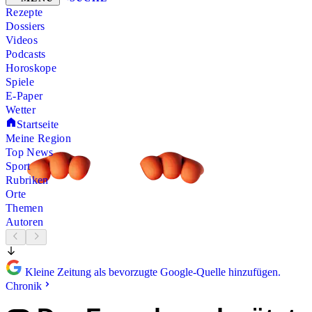
Rezepte
Dossiers
Videos
Podcasts
Horoskope
Spiele
E-Paper
Wetter
Startseite
Meine Region
Top News
Sport
Rubriken
Orte
Themen
Autoren
Kleine Zeitung als bevorzugte Google-Quelle hinzufügen.
Chronik