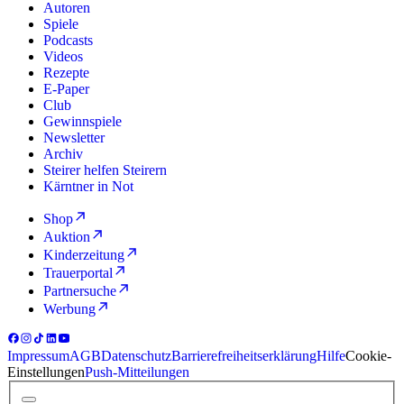
Autoren
Spiele
Podcasts
Videos
Rezepte
E-Paper
Club
Gewinnspiele
Newsletter
Archiv
Steirer helfen Steirern
Kärntner in Not
Shop
Auktion
Kinderzeitung
Trauerportal
Partnersuche
Werbung
Impressum
AGB
Datenschutz
Barrierefreiheitserklärung
Hilfe
Cookie-
Einstellungen
Push-Mitteilungen