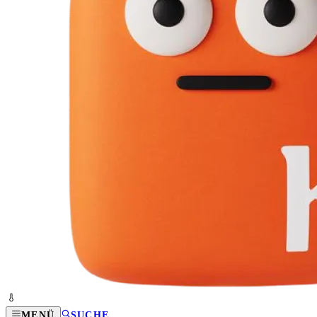
MENÜ
SUCHE