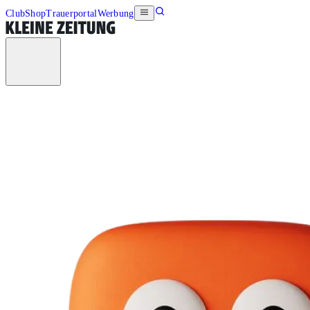
Club
Shop
Trauerportal
Werbung