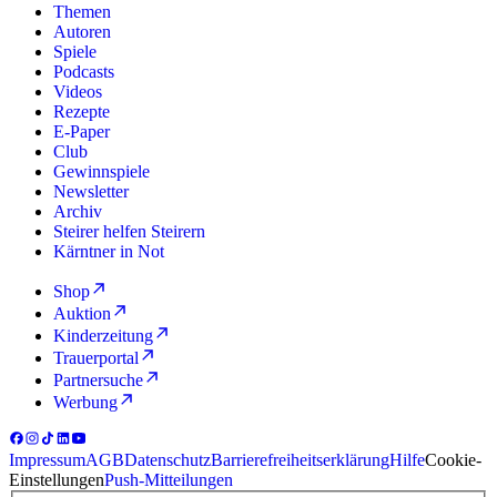
Themen
Autoren
Spiele
Podcasts
Videos
Rezepte
E-Paper
Club
Gewinnspiele
Newsletter
Archiv
Steirer helfen Steirern
Kärntner in Not
Shop
Auktion
Kinderzeitung
Trauerportal
Partnersuche
Werbung
Impressum
AGB
Datenschutz
Barrierefreiheitserklärung
Hilfe
Cookie-
Einstellungen
Push-Mitteilungen