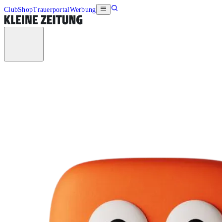
Club
Shop
Trauerportal
Werbung