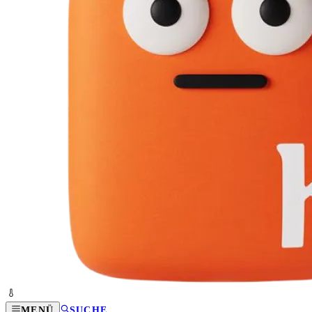
MENÜ
SUCHE