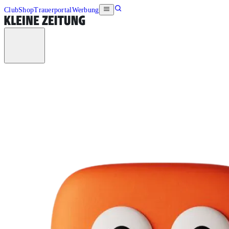
Club
Shop
Trauerportal
Werbung