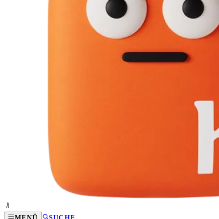
MENÜ
SUCHE