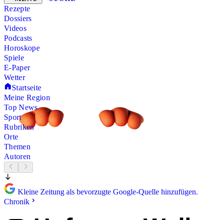
Rezepte
Dossiers
Videos
Podcasts
Horoskope
Spiele
E-Paper
Wetter
Startseite
Meine Region
Top News
Sport
Rubriken
Orte
Themen
Autoren
Kleine Zeitung als bevorzugte Google-Quelle hinzufügen.
Chronik