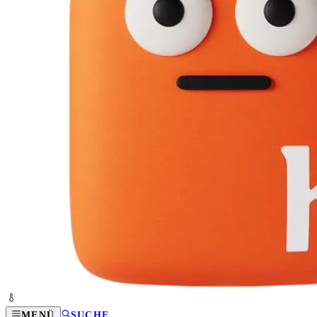
MENÜ
SUCHE