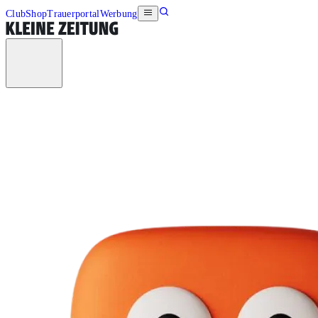
Club
Shop
Trauerportal
Werbung