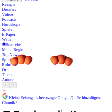
Rezepte
Dossiers
Videos
Podcasts
Horoskope
Spiele
E-Paper
Wetter
Startseite
Meine Region
Top News
Sport
Rubriken
Orte
Themen
Autoren
Kleine Zeitung als bevorzugte Google-Quelle hinzufügen.
Chronik