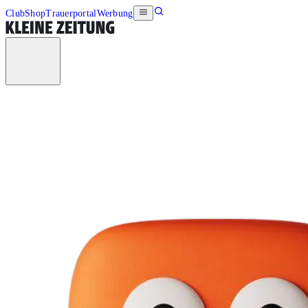
Club
Shop
Trauerportal
Werbung