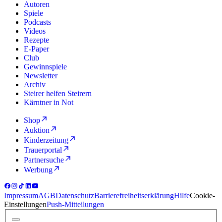
Autoren
Spiele
Podcasts
Videos
Rezepte
E-Paper
Club
Gewinnspiele
Newsletter
Archiv
Steirer helfen Steirern
Kärntner in Not
Shop
Auktion
Kinderzeitung
Trauerportal
Partnersuche
Werbung
Impressum
AGB
Datenschutz
Barrierefreiheitserklärung
Hilfe
Cookie-
Einstellungen
Push-Mitteilungen