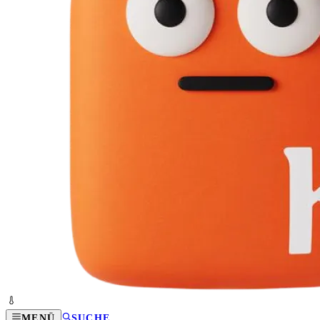
MENÜ
SUCHE