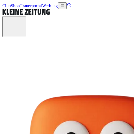
Club
Shop
Trauerportal
Werbung