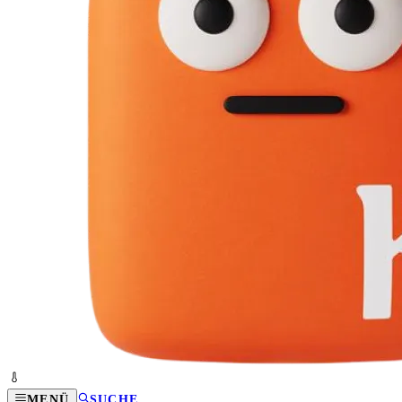
MENÜ
SUCHE