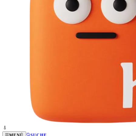
MENÜ
SUCHE