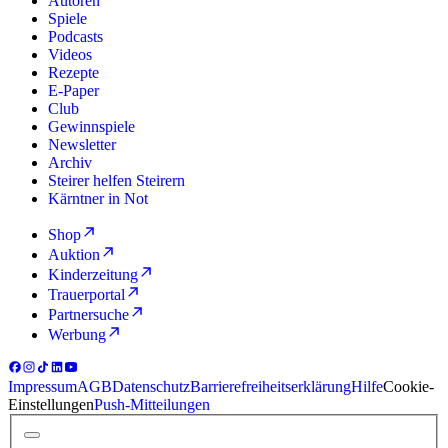
Autoren
Spiele
Podcasts
Videos
Rezepte
E-Paper
Club
Gewinnspiele
Newsletter
Archiv
Steirer helfen Steirern
Kärntner in Not
Shop
Auktion
Kinderzeitung
Trauerportal
Partnersuche
Werbung
Impressum
AGB
Datenschutz
Barrierefreiheitserklärung
Hilfe
Cookie-
Einstellungen
Push-Mitteilungen