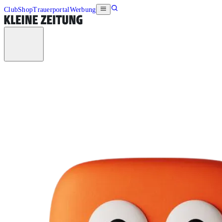
Club
Shop
Trauerportal
Werbung