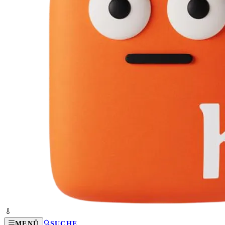
MENÜ
SUCHE