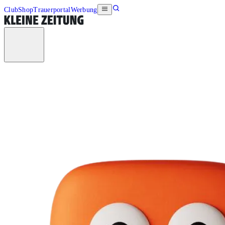
Club
Shop
Trauerportal
Werbung